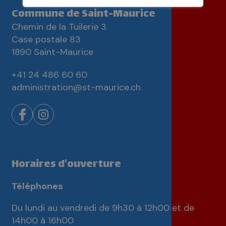
Commune de Saint-Maurice
Chemin de la Tuilerie 3
Case postale 83
1890 Saint-Maurice
+41 24 486 60 60
administration@st-maurice.ch
Horaires d'ouverture
Téléphones
Du lundi au vendredi de 9h30 à 12h00 et de
14h00 à 16h00