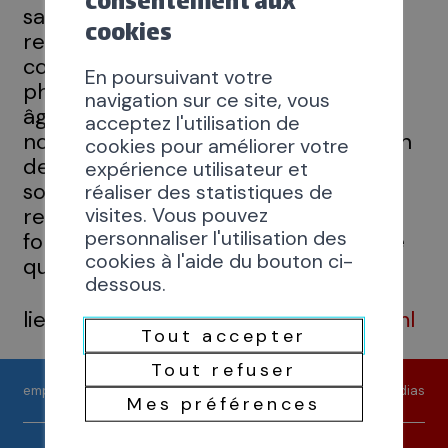
consentement aux
sans appartenance politique ou
cookies
religieuse. Son objectif est de
contribuer au bien-être matériel,
En poursuivant votre
physique et moral des personnes
navigation sur ce site, vous
âgées en Valais. Nous proposons de
acceptez l'utilisation de
nombreuses prestations à destination
cookies pour améliorer votre
des 60 ans et plus comme le soutien
expérience utilisateur et
social, la formation, les loisirs, les
réaliser des statistiques de
visites. Vous pouvez
rencontres et la prévention. La
personnaliser l'utilisation des
fondation est certifiée par le label de
cookies à l'aide du bouton ci-
qualité ZEWO.
dessous.
lien:
https://vs.prosenectute.ch/fr.html
Tout accepter
Tout refuser
emploi
contact
médias
Mes préférences