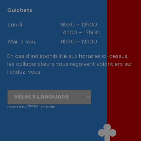
Guichets
Lundi
9h30 – 12h00
14h00 – 17h00
Mar. à Ven.
9h30 – 12h00
En cas d’indisponibilité aux horaires ci-dessus,
les collaborateurs vous reçoivent volontiers sur
rendez-vous.
Powered by
Translate