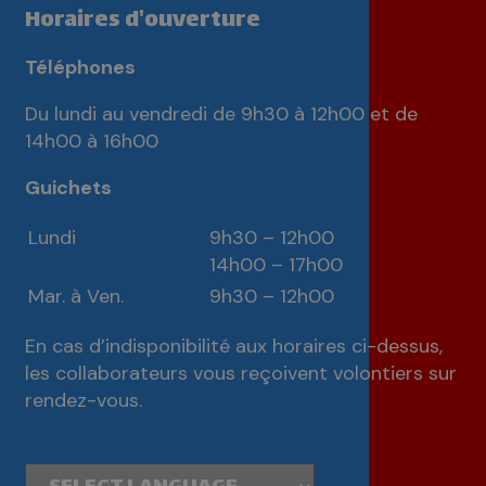
Horaires d'ouverture
Téléphones
Du lundi au vendredi de 9h30 à 12h00 et de
14h00 à 16h00
Guichets
Lundi
9h30 – 12h00
14h00 – 17h00
Mar. à Ven.
9h30 – 12h00
En cas d’indisponibilité aux horaires ci-dessus,
les collaborateurs vous reçoivent volontiers sur
rendez-vous.