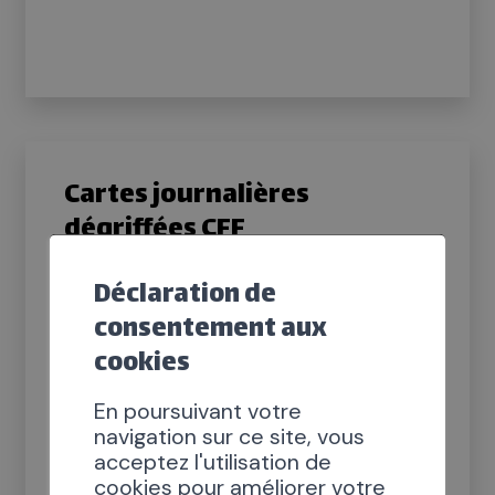
Cartes journalières
dégriffées CFF
Déclaration de
Abonnement général CFF pour une
journée de voyage illimité, à prix réduit
consentement aux
cookies
En poursuivant votre
navigation sur ce site, vous
acceptez l'utilisation de
cookies pour améliorer votre