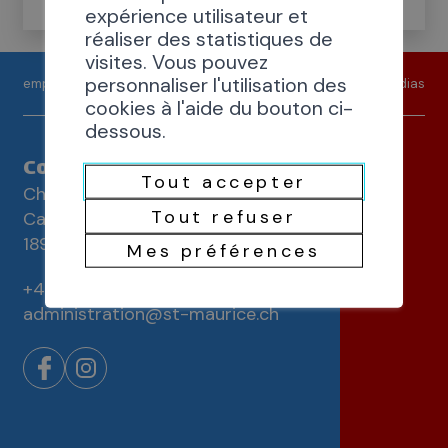
expérience utilisateur et
réaliser des statistiques de
visites. Vous pouvez
personnaliser l'utilisation des
emploi
contact
médias
cookies à l'aide du bouton ci-
dessous.
Commune de Saint-Maurice
Tout accepter
Chemin de la Tuilerie 3
Tout refuser
Case postale 83
1890 Saint-Maurice
Mes préférences
+41 24 486 60 60
administration@st-maurice.ch