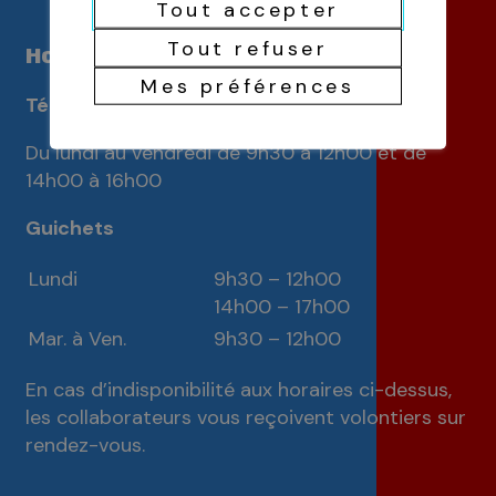
Tout accepter
Tout refuser
Horaires d'ouverture
Mes préférences
Téléphones
Du lundi au vendredi de 9h30 à 12h00 et de
14h00 à 16h00
Guichets
Lundi
9h30 – 12h00
14h00 – 17h00
Mar. à Ven.
9h30 – 12h00
En cas d’indisponibilité aux horaires ci-dessus,
les collaborateurs vous reçoivent volontiers sur
rendez-vous.