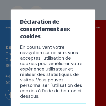
Déclaration de
consentement aux
emploi
contact
médias
cookies
Commune de Saint-Maurice
En poursuivant votre
navigation sur ce site, vous
Chemin de la Tuilerie 3
acceptez l'utilisation de
Case postale 83
cookies pour améliorer votre
1890 Saint-Maurice
expérience utilisateur et
réaliser des statistiques de
+41 24 486 60 60
visites. Vous pouvez
administration@st-maurice.ch
personnaliser l'utilisation des
cookies à l'aide du bouton ci-
dessous.