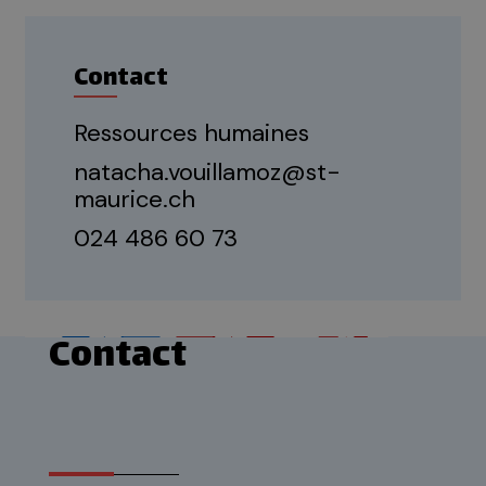
Contact
Ressources humaines
natacha.vouillamoz@st-
maurice.ch
024 486 60 73
Contact
Médias
1
2