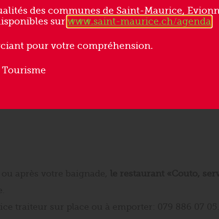
tualités des communes de Saint-Maurice, Evionn
disponibles sur
www.saint-maurice.ch/agenda
ciant pour votre compréhension.
ci-après.
 Tourisme
t ou après votre baignade,
le restaurant
«Couto, serv
e.
ce traiteur sur place ou à emporter: 079 886 07 05