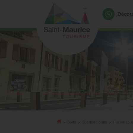
Décou
Sortir
Sports et loisirs
Piscine cou
>
>
>