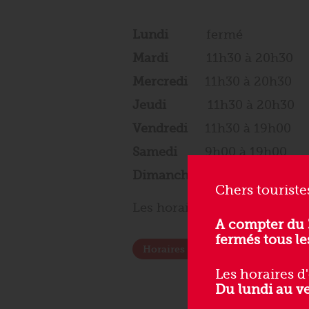
Lundi
fermé
Mardi
11h30 à 20h30
Mercredi
11h30 à 20h30
Jeudi
11h30 à 20h30
Vendredi
11h30 à 19h00
Samedi
9h00 à 19h00
Dimanche
9h00 à 14h00
Chers touriste
Les horaires sont régulièrem
A compter du 
fermés tous le
Horaires détaillés 2026-2027
Les horaires d
Du lundi au v