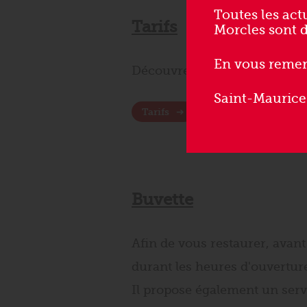
Toutes les ac
Tarifs
Morcles sont 
En vous remer
Découvrez la liste des tarifs 
Saint-Maurice
Tarifs
Buvette
Afin de vous restaurer, avan
durant les heures d'ouvertur
Il propose également un servi