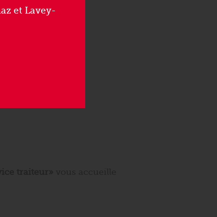
az et Lavey-
ice traiteur»
vous accueille
.