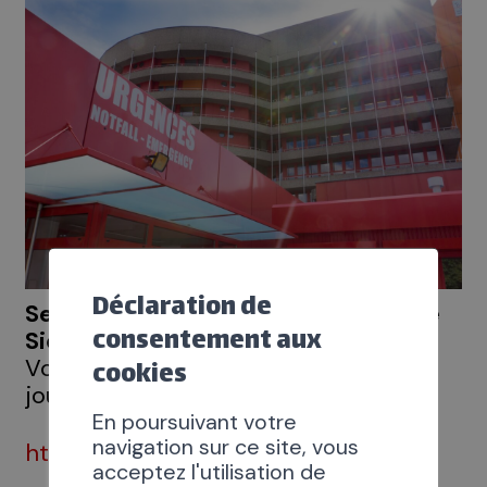
Déclaration de
Service des urgences de l’Hôpital de
consentement aux
Sion
Voir l’affluence en temps réel (mise à
cookies
jour toutes les 30 minutes)
En poursuivant votre
navigation sur ce site, vous
https://www.hopitalduvalais.ch
acceptez l'utilisation de