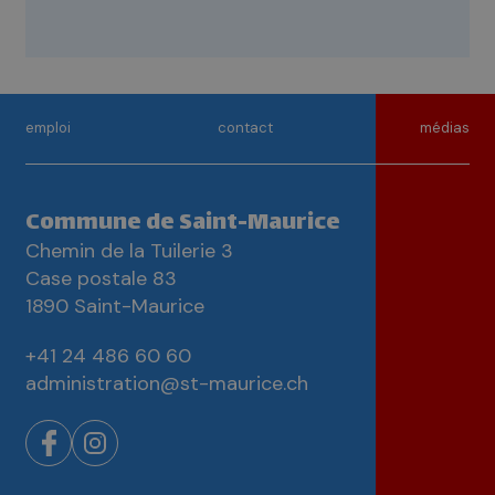
emploi
contact
médias
Commune de Saint-Maurice
Chemin de la Tuilerie 3
Case postale 83
1890 Saint-Maurice
+41 24 486 60 60
administration@st-maurice.ch