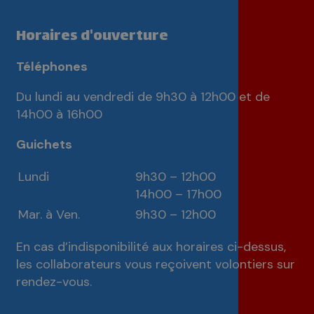
Horaires d'ouverture
Téléphones
Du lundi au vendredi de 9h30 à 12h00 et de
14h00 à 16h00
Guichets
Lundi
9h30 – 12h00
14h00 – 17h00
Mar. à Ven.
9h30 – 12h00
En cas d’indisponibilité aux horaires ci-dessus,
les collaborateurs vous reçoivent volontiers sur
rendez-vous.