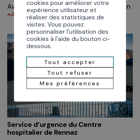
cookies pour améliorer votre
Av. du Grand-Champsec 80, 1950 Sion
expérience utilisateur et
+41 27 603 40 00
réaliser des statistiques de
visites. Vous pouvez
personnaliser l'utilisation des
cookies à l'aide du bouton ci-
dessous.
Tout accepter
Tout refuser
Mes préférences
Service d’urgence du Centre
hospitalier de Rennaz