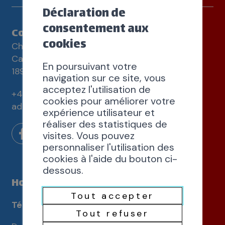
Déclaration de
consentement aux
Commune de Saint-Maurice
cookies
Chemin de la Tuilerie 3
Case postale 83
En poursuivant votre
1890 Saint-Maurice
navigation sur ce site, vous
acceptez l'utilisation de
+41 24 486 60 60
cookies pour améliorer votre
administration@st-maurice.ch
expérience utilisateur et
réaliser des statistiques de
visites. Vous pouvez
personnaliser l'utilisation des
cookies à l'aide du bouton ci-
dessous.
Horaires d'ouverture
Tout accepter
Téléphones
Tout refuser