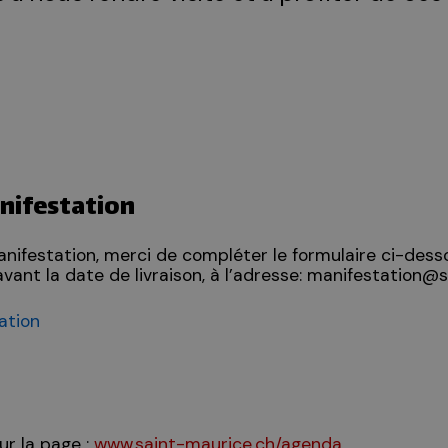
nifestation
anifestation, merci de compléter le formulaire ci-dess
vant la date de livraison, à l’adresse: manifestation@
ation
s
ur la page :
www.saint-maurice.ch/agenda
.