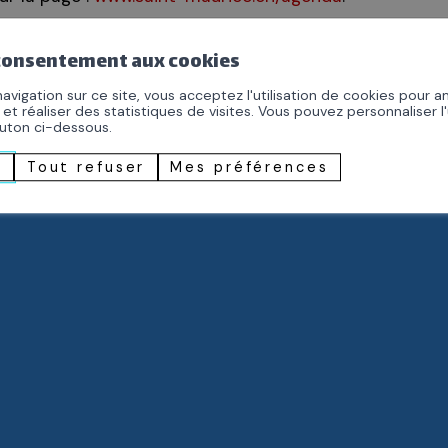
 consentement aux cookies
emploi
contact
médias
avigation sur ce site, vous acceptez l'utilisation de cookies pour a
 et réaliser des statistiques de visites. Vous pouvez personnaliser l'
outon ci-dessous.
r
Tout refuser
Mes préférences
ice