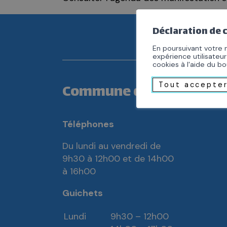
Déclaration de
En poursuivant votre n
expérience utilisateur
cookies à l'aide du b
Tout accepte
Commune de Saint-Maur
Téléphones
Du lundi au vendredi de
9h30 à 12h00 et de 14h00
à 16h00
Guichets
Lundi
9h30 – 12h00