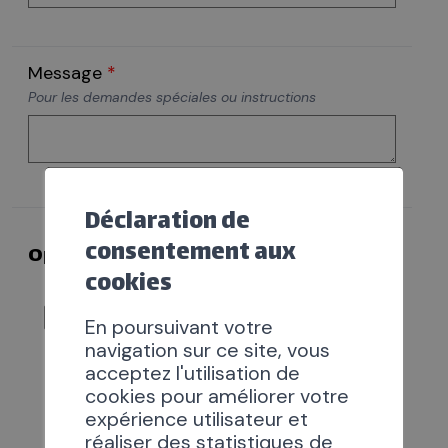
Message
*
Pour les demandes spéciales ou instructions
Déclaration de
consentement aux
Options
cookies
location de la scène
En poursuivant votre
uniquement, sans accès à la
navigation sur ce site, vous
salle (CHF 100.-)
acceptez l'utilisation de
cookies pour améliorer votre
expérience utilisateur et
réaliser des statistiques de