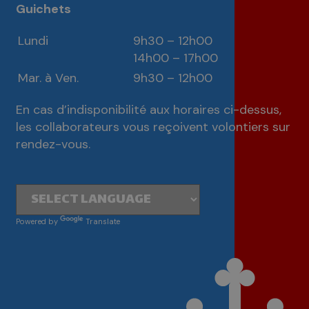
Guichets
Lundi
9h30 – 12h00
14h00 – 17h00
Mar. à Ven.
9h30 – 12h00
En cas d’indisponibilité aux horaires ci-dessus,
les collaborateurs vous reçoivent volontiers sur
rendez-vous.
Powered by
Translate