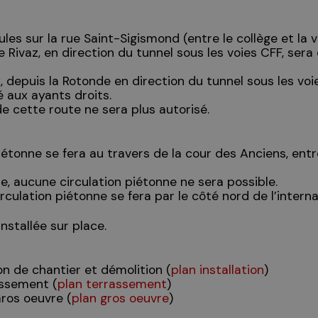
les sur la rue Saint-Sigismond (entre le collège et la vo
ivaz, en direction du tunnel sous les voies CFF, sera
x, depuis la Rotonde en direction du tunnel sous les voi
é aux ayants droits.
de cette route ne sera plus autorisé.
iétonne se fera au travers de la cour des Anciens, entre
ire, aucune circulation piétonne ne sera possible.
rculation piétonne se fera par le côté nord de l’interna
installée sur place.
on de chantier et démolition (
plan installation
)
assement (
plan terrassement
)
Gros oeuvre (
plan gros oeuvre
)