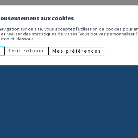
 consentement aux cookies
emploi
contact
médias
avigation sur ce site, vous acceptez l'utilisation de cookies pour a
 et réaliser des statistiques de visites. Vous pouvez personnaliser l'
outon ci-dessous.
ice
r
Tout refuser
Mes préférences