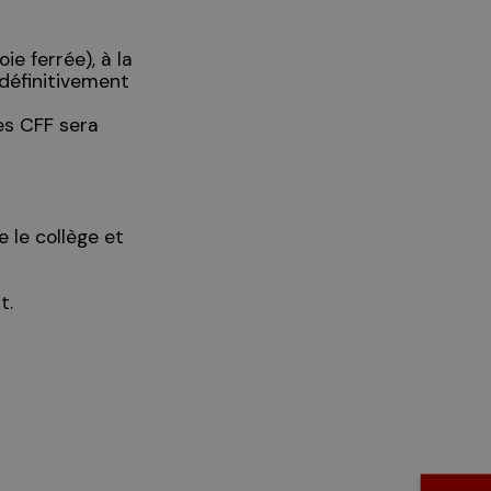
ie ferrée), à la
 définitivement
es CFF sera
 le collège et
t.