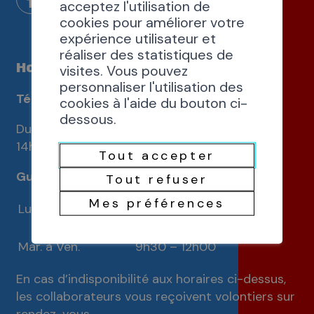
acceptez l'utilisation de
cookies pour améliorer votre
expérience utilisateur et
réaliser des statistiques de
Horaires d'ouverture
visites. Vous pouvez
personnaliser l'utilisation des
Téléphones
cookies à l'aide du bouton ci-
dessous.
Du lundi au vendredi de 9h30 à 12h00 et de
14h00 à 16h00
Tout accepter
Guichets
Tout refuser
Mes préférences
Lundi
9h30 – 12h00
14h00 – 17h00
Mar. à Ven.
9h30 – 12h00
En cas d’indisponibilité aux horaires ci-dessus,
les collaborateurs vous reçoivent volontiers sur