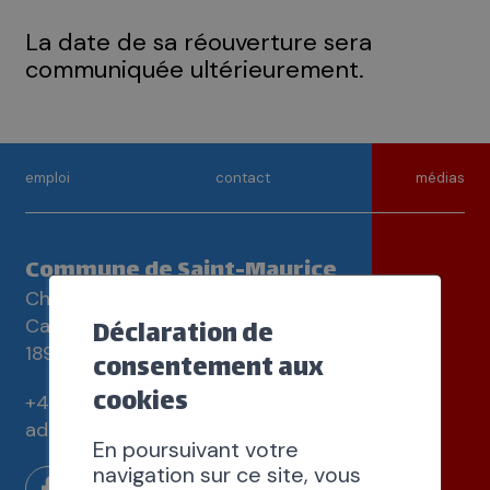
La date de sa réouverture sera
communiquée ultérieurement.
emploi
contact
médias
Commune de Saint-Maurice
Chemin de la Tuilerie 3
Déclaration de
Case postale 83
1890 Saint-Maurice
consentement aux
cookies
+41 24 486 60 60
administration@st-maurice.ch
En poursuivant votre
navigation sur ce site, vous