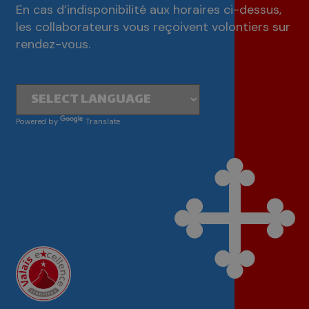
En cas d’indisponibilité aux horaires ci-dessus,
les collaborateurs vous reçoivent volontiers sur
rendez-vous.
Powered by
Translate