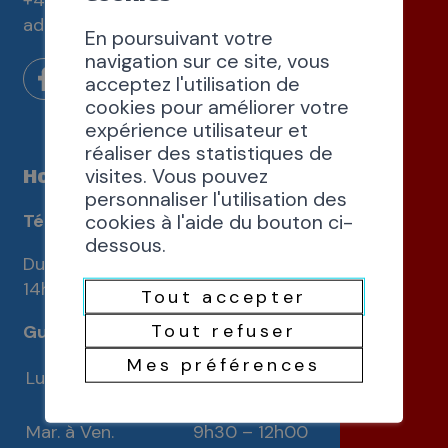
+41 24 486 60 60
administration@st-maurice.ch
En poursuivant votre
navigation sur ce site, vous
acceptez l'utilisation de
cookies pour améliorer votre
expérience utilisateur et
réaliser des statistiques de
Horaires d'ouverture
visites. Vous pouvez
personnaliser l'utilisation des
cookies à l'aide du bouton ci-
Téléphones
dessous.
Du lundi au vendredi de 9h30 à 12h00 et de
14h00 à 16h00
Tout accepter
Tout refuser
Guichets
Mes préférences
Lundi
9h30 – 12h00
14h00 – 17h00
Mar. à Ven.
9h30 – 12h00