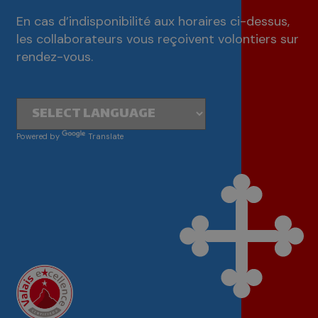
En cas d’indisponibilité aux horaires ci-dessus,
les collaborateurs vous reçoivent volontiers sur
rendez-vous.
Powered by
Translate